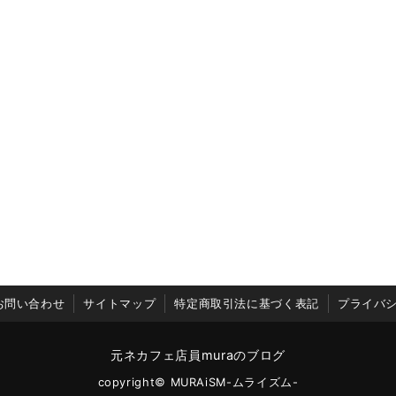
お問い合わせ
サイトマップ
特定商取引法に基づく表記
プライバ
元ネカフェ店員muraのブログ
copyright© MURAiSM-ムライズム-