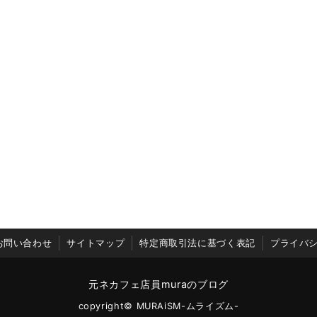
お問い合わせ
サイトマップ
特定商取引法に基づく表記
プライバ
元ネカフェ店員muraのブログ
copyright© MURAiSM-ムライズム-