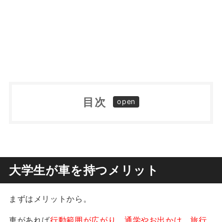
目次
大学生が車を持つメリット
大学生が車を持つデメリット
車を持つことでかかる費用
大学生が車を持つメリット
その他のデメリット
大学生にオススメの車利用サービス
カーシェアリング
まずはメリットから。
まとめ：車を持つかの判断は慎重に！
新しい車の持ち方：マイカーリース
車があれば
行動範囲が広がり、通学やお出かけ、旅行
車の維持費を少しでも安くする方法