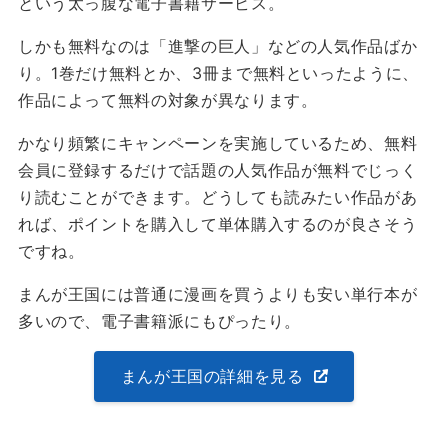
という太っ腹な電子書籍サービス。
しかも無料なのは「進撃の巨人」などの人気作品ばか
り。1巻だけ無料とか、3冊まで無料といったように、
作品によって無料の対象が異なります。
かなり頻繁にキャンペーンを実施しているため、無料
会員に登録するだけで話題の人気作品が無料でじっく
り読むことができます。どうしても読みたい作品があ
れば、ポイントを購入して単体購入するのが良さそう
ですね。
まんが王国には普通に漫画を買うよりも安い単行本が
多いので、電子書籍派にもぴったり。
まんが王国の詳細を見る