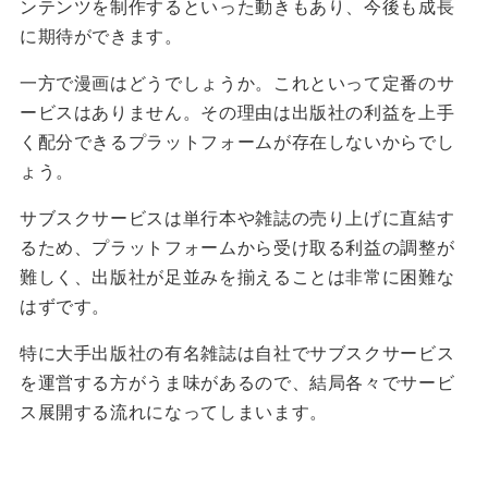
ンテンツを制作するといった動きもあり、今後も成長
に期待ができます。
一方で漫画はどうでしょうか。これといって定番のサ
ービスはありません。その理由は出版社の利益を上手
く配分できるプラットフォームが存在しないからでし
ょう。
サブスクサービスは単行本や雑誌の売り上げに直結す
るため、プラットフォームから受け取る利益の調整が
難しく、出版社が足並みを揃えることは非常に困難な
はずです。
特に大手出版社の有名雑誌は自社でサブスクサービス
を運営する方がうま味があるので、結局各々でサービ
ス展開する流れになってしまいます。