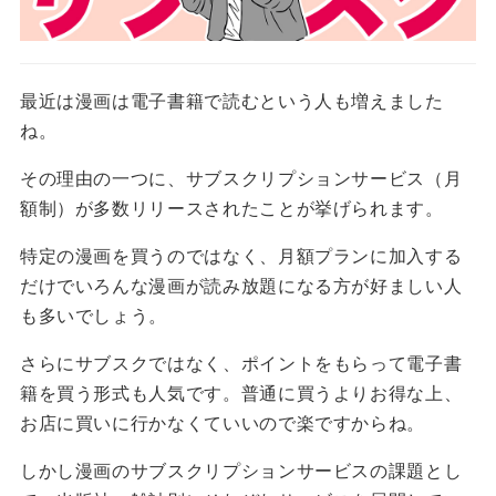
最近は漫画は電子書籍で読むという人も増えました
ね。
その理由の一つに、サブスクリプションサービス（月
額制）が多数リリースされたことが挙げられます。
特定の漫画を買うのではなく、月額プランに加入する
だけでいろんな漫画が読み放題になる方が好ましい人
も多いでしょう。
さらにサブスクではなく、ポイントをもらって電子書
籍を買う形式も人気です。普通に買うよりお得な上、
お店に買いに行かなくていいので楽ですからね。
しかし漫画のサブスクリプションサービスの課題とし