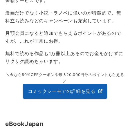
書籍サービスです。
漫画だけでなく小説・ラノベに強いのが特徴的で、無
料立ち読みなどのキャンペーンも充実しています。
月額会員になると追加でもらえるポイントがあるので
すが、これが非常にお得。
無料で読める作品も1万冊以上あるのでお金をかけずに
サクサク読めちゃいます。
今なら50％OFFクーポンや最大20,000円分のポイントもらえる
コミックシーモアの詳細を見る
eBookJapan