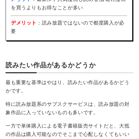
を買うよりもお得なことが多い
デメリット
：読み放題ではないので都度購入が必
要
読みたい作品があるかどうか
最も重要な基準はやはり、読みたい作品があるかどう
かです。
特に読み放題系のサブスクサービスは、読み放題の対
象作品に入っていないものも多いです。
一方で単体購入による電子書籍販売サイトだと、大抵
の作品は購入可能なのでそこまで心配しなくてもいい