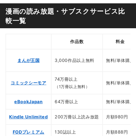
漫画の読み放題・サブスクサービス比
較一覧
作品数
料金
まんが王国
3,000作品以上無料
無料/単体購入
74万冊以上
コミックシーモア
無料/単体購入
（1万冊以上無料）
eBookJapan
64万冊以上
無料/単体購入
Kindle Unlimited
200万冊以上読み放題
月額980円
FODプレミアム
130誌以上
月額888円