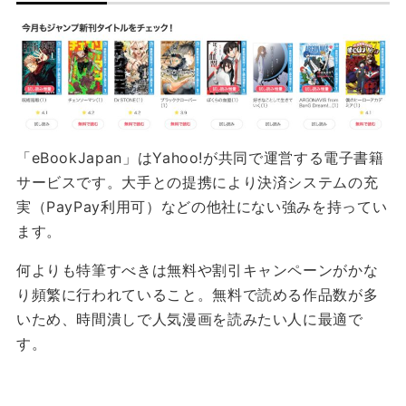
「eBookJapan」はYahoo!が共同で運営する電子書籍
サービスです。大手との提携により決済システムの充
実（PayPay利用可）などの他社にない強みを持ってい
ます。
何よりも特筆すべきは無料や割引キャンペーンがかな
り頻繁に行われていること。無料で読める作品数が多
いため、時間潰しで人気漫画を読みたい人に最適で
す。