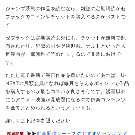
ジャンプ系列の作品を読むなら、雑誌の定期購読かゼ
ブラックでコインやチケットを購入するのがベストで
す。
ゼブラックは定期購読以外にも、チケットが無料で配
布されたり、鬼滅の刃や呪術廻戦、ナルトといった人
気漫画が一部無料で読めたりするので非常にお得で
す。
ただし電子書籍で漫画作品を買いたいのであれば、U-
NEXTの月額会員になれば毎月もらえるポイントで作品
を購入するのが最もコスパが良さそうです。漫画以外
にもアニメ・映画が見放題になるので娯楽コンテンツ
を全てまとめられるというメリットも。
詳しくは下記を参照ください。
▶︎▶︎
動画配信サービスのおすすめランキング
関連記事