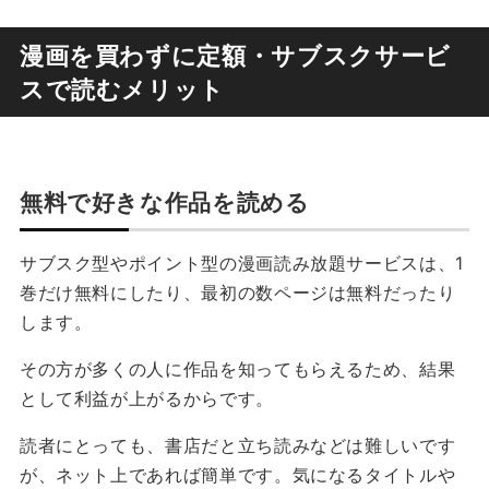
漫画を買わずに定額・サブスクサービ
スで読むメリット
無料で好きな作品を読める
サブスク型やポイント型の漫画読み放題サービスは、1
巻だけ無料にしたり、最初の数ページは無料だったり
します。
その方が多くの人に作品を知ってもらえるため、結果
として利益が上がるからです。
読者にとっても、書店だと立ち読みなどは難しいです
が、ネット上であれば簡単です。気になるタイトルや