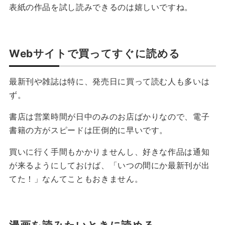
表紙の作品を試し読みできるのは嬉しいですね。
Webサイトで買ってすぐに読める
最新刊や雑誌は特に、発売日に買って読む人も多いは
ず。
書店は営業時間が日中のみのお店ばかりなので、電子
書籍の方がスピードは圧倒的に早いです。
買いに行く手間もかかりませんし、好きな作品は通知
が来るようにしておけば、「いつの間にか最新刊が出
てた！」なんてこともおきません。