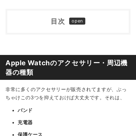
目次
Apple Watchのアクセサリー・周辺機器の種
類
バンド
おすすめApple Watchのアクセサリー・周辺
充電器
機器 まとめ
Apple Watchのアクセサリー・周辺機
保護ケース
器の種類
非常に多くのアクセサリーが販売されてますが、ぶっ
ちゃけこの3つを抑えておけば大丈夫です。それは、
バンド
充電器
保護ケース