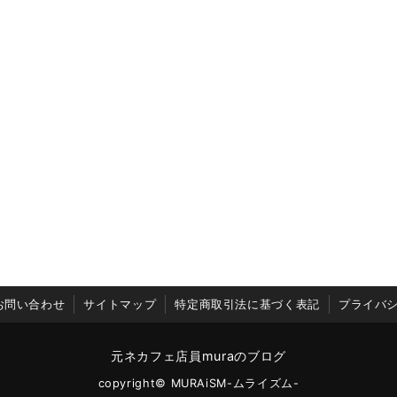
お問い合わせ
サイトマップ
特定商取引法に基づく表記
プライバ
元ネカフェ店員muraのブログ
copyright© MURAiSM-ムライズム-