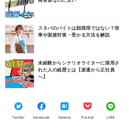
高音質なのに安い
スタバのバイトは顔採用ではない？倍
率や面接対策・受かる方法を解説
未経験からシナリオライターに採用さ
れた人の経歴とは【派遣から正社員
へ】
Twitter
facebook
hatena
Pocket
LINE