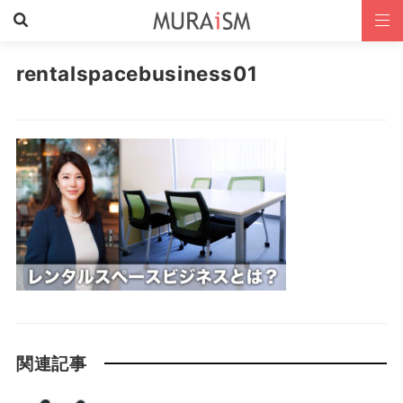
rentalspacebusiness01
関連記事