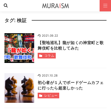
タグ:
検証
2021.09.22
【聖地巡礼】龍が如くの神室町と歌
舞伎町を比較してみた
コラム
2021.10.28
初心者が１人でボードゲームカフェ
に行ったら超楽しかった
レビュー